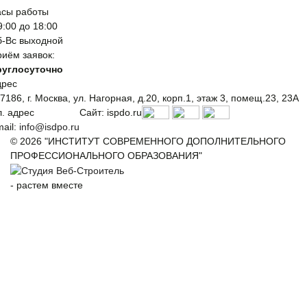
асы работы
9:00 до 18:00
б-Вс выходной
иём заявок:
руглосуточно
дрес
7186, г. Москва, ул. Нагорная, д.20, корп.1, этаж 3, помещ.23, 23А
. адрес
Сайт: ispdo.ru
ail:
info@isdpo.ru
© 2026 "ИНСТИТУТ СОВРЕМЕННОГО ДОПОЛНИТЕЛЬНОГО
ПРОФЕССИОНАЛЬНОГО ОБРАЗОВАНИЯ"
-
растем вместе