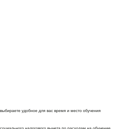
выбираете удобное для вас время и место обучения
 cоциального налогового вычета
по расходам на обучение