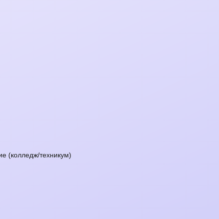
е (колледж/техникум)