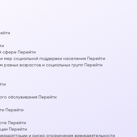
ейти
ти
й сфере
Перейти
 и мер социальной поддержки населения
Перейти
м разных возрастов и социальных групп
Перейти
йти
ого обслуживания
Перейти
ти
Перейти
оте
Перейти
ации
Перейти
дезадаптации и риска ограничения жизнедеятельности