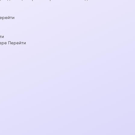
ерейти
ти
ере
Перейти