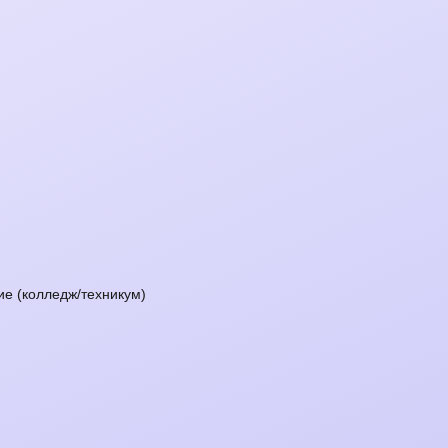
е (колледж/техникум)