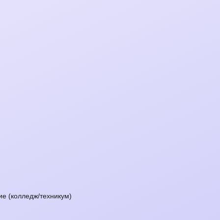
е (колледж/техникум)