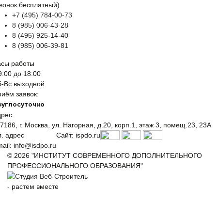
вонок бесплатный)
+7 (495) 784-00-73
8 (985) 006-43-28
8 (495) 925-14-40
8 (985) 006-39-81
асы работы
9:00 до 18:00
б-Вс выходной
иём заявок:
руглосуточно
дрес
7186, г. Москва, ул. Нагорная, д.20, корп.1, этаж 3, помещ.23, 23А
. адрес
Сайт: ispdo.ru
ail:
info@isdpo.ru
© 2026 "ИНСТИТУТ СОВРЕМЕННОГО ДОПОЛНИТЕЛЬНОГО
ПРОФЕССИОНАЛЬНОГО ОБРАЗОВАНИЯ"
-
растем вместе