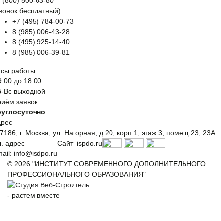
 (800) 500-63-80
вонок бесплатный)
+7 (495) 784-00-73
8 (985) 006-43-28
8 (495) 925-14-40
8 (985) 006-39-81
асы работы
9:00 до 18:00
б-Вс выходной
иём заявок:
руглосуточно
дрес
7186, г. Москва, ул. Нагорная, д.20, корп.1, этаж 3, помещ.23, 23А
. адрес
Сайт: ispdo.ru
ail:
info@isdpo.ru
© 2026 "ИНСТИТУТ СОВРЕМЕННОГО ДОПОЛНИТЕЛЬНОГО
ПРОФЕССИОНАЛЬНОГО ОБРАЗОВАНИЯ"
-
растем вместе