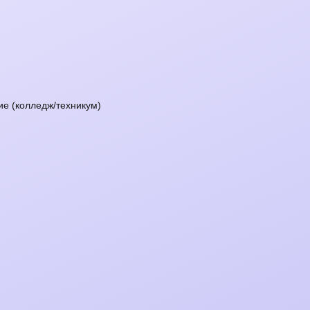
е (колледж/техникум)