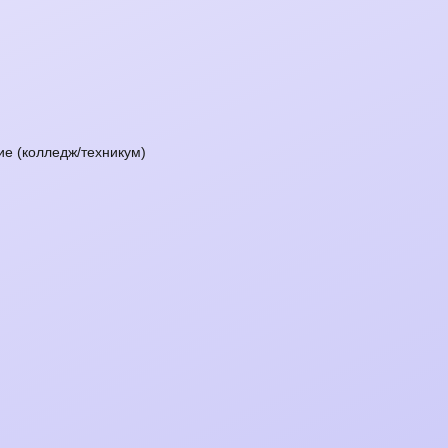
е (колледж/техникум)