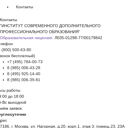
Контакты
Контакты
"ИНСТИТУТ СОВРЕМЕННОГО ДОПОЛНИТЕЛЬНОГО
ПРОФЕССИОНАЛЬНОГО ОБРАЗОВАНИЯ"
Образовательная лицензия:
Л035-01298-77/00179842
елефон
 (800) 500-63-80
вонок бесплатный)
+7 (495) 784-00-73
8 (985) 006-43-28
8 (495) 925-14-40
8 (985) 006-39-81
асы работы
9:00 до 18:00
б-Вс выходной
иём заявок:
руглосуточно
дрес
7186, г. Москва, ул. Нагорная, д.20, корп.1, этаж 3, помещ.23, 23А